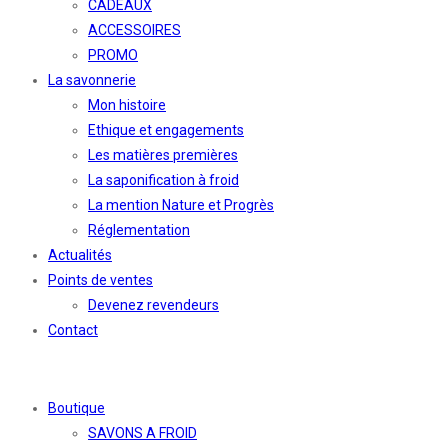
CADEAUX
ACCESSOIRES
PROMO
La savonnerie
Mon histoire
Ethique et engagements
Les matières premières
La saponification à froid
La mention Nature et Progrès
Réglementation
Actualités
Points de ventes
Devenez revendeurs
Contact
Boutique
SAVONS A FROID