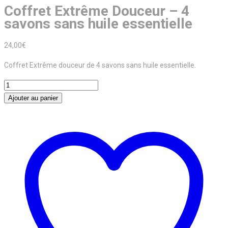
Coffret Extrême Douceur – 4
savons sans huile essentielle
24,00
€
Coffret Extrême douceur de 4 savons sans huile essentielle.
quantité
de
Ajouter au panier
Coffret
Extrême
Douceur
-
4
savons
sans
huile
essentielle