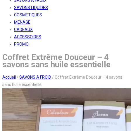
SAVONS A FROID
SAVONS LIQUIDES
COSMETIQUES
MENAGE
CADEAUX
ACCESSOIRES
PROMO
Coffret Extrême Douceur – 4
savons sans huile essentielle
Accueil
/
SAVONS A FROID
/
Coffret Extrême Douceur – 4 savons
sans huile essentielle