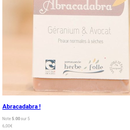
Abracadabra !
Note
5.00
sur 5
6,00
€