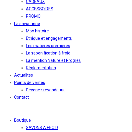
CADEAUX
ACCESSOIRES
PROMO
La savonnerie
Mon histoire
Ethique et engagements
Les matières premières
La saponification à froid
La mention Nature et Progrès
Réglementation
Actualités
Points de ventes
Devenez revendeurs
Contact
Boutique
SAVONS A FROID