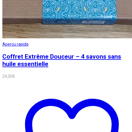
Aperçu rapide
Coffret Extrême Douceur – 4 savons sans
huile essentielle
24,00
€