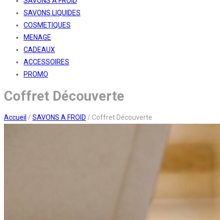
SAVONS A FROID
SAVONS LIQUIDES
COSMETIQUES
MENAGE
CADEAUX
ACCESSOIRES
PROMO
Coffret Découverte
Accueil
/
SAVONS A FROID
/
Coffret Découverte