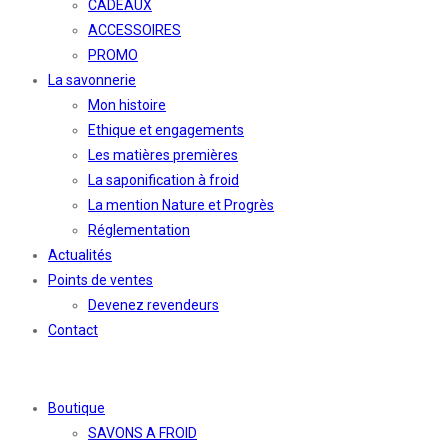
CADEAUX
ACCESSOIRES
PROMO
La savonnerie
Mon histoire
Ethique et engagements
Les matières premières
La saponification à froid
La mention Nature et Progrès
Réglementation
Actualités
Points de ventes
Devenez revendeurs
Contact
Boutique
SAVONS A FROID