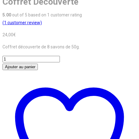
Coffret Découverte
5.00
out of
5
based on
1
customer rating
(
1
customer review)
24,00
€
Coffret découverte de 8 savons de 50g.
quantité
de
Ajouter au panier
Coffret
Découverte