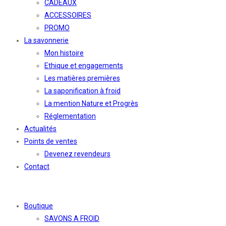
CADEAUX
ACCESSOIRES
PROMO
La savonnerie
Mon histoire
Ethique et engagements
Les matières premières
La saponification à froid
La mention Nature et Progrès
Réglementation
Actualités
Points de ventes
Devenez revendeurs
Contact
Boutique
SAVONS A FROID