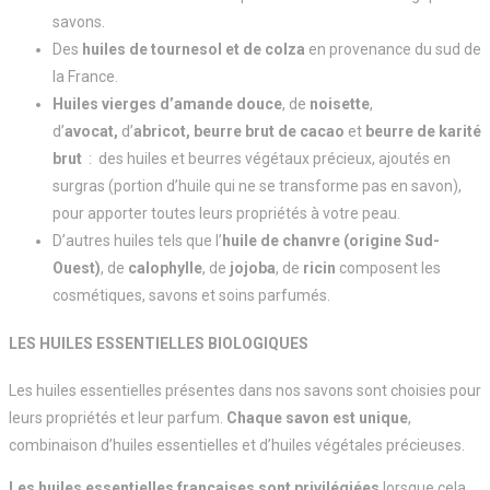
savons.
Des
huiles de tournesol et de colza
en provenance du sud de
la France.
Huiles vierges d’amande douce
, de
noisette
,
d’
avocat,
d’
abricot, beurre brut de cacao
et
beurre de karité
brut
: des huiles et beurres végétaux précieux, ajoutés en
surgras (portion d’huile qui ne se transforme pas en savon),
pour apporter toutes leurs propriétés à votre peau.
D’autres huiles tels que l’
huile de chanvre (origine Sud-
Ouest)
, de
calophylle
, de
jojoba
, de
ricin
composent les
cosmétiques, savons et soins parfumés.
LES HUILES ESSENTIELLES BIOLOGIQUES
Les huiles essentielles présentes dans nos savons sont choisies pour
leurs propriétés et leur parfum.
Chaque savon est unique
,
combinaison d’huiles essentielles et d’huiles végétales précieuses.
Les huiles essentielles françaises sont privilégiées
lorsque cela