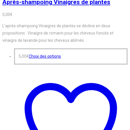
Après-shampoing Vinaigres de plantes
5,00
€
L’après-shampoing Vinaigres de plantes se décline en deux
propositions : Vinaigre de romarin pour les cheveux foncés et
vinaigre de lavande pour les cheveux abîmés.
Ce
5,00
€
Choix des options
produit
a
plusieurs
variations.
Les
options
peuvent
être
choisies
sur