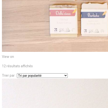
View on
Trié
12 résultats affichés
par
Trier par :
popularité