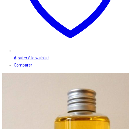
la
page
du
produit
Ajouter à la wishlist
Comparer