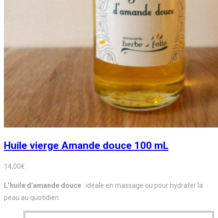
Huile vierge Amande douce 100 mL
14,00
€
L’huile d’amande douce
: idéale en massage ou pour hydrater la
peau au quotidien