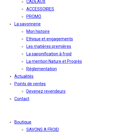
CADEAUX
ACCESSOIRES
PROMO
La savonnerie
Mon histoire
Ethique et engagements
Les matières premières
La saponification à froid
La mention Nature et Progrès
Réglementation
Actualités
Points de ventes
Devenez revendeurs
Contact
Boutique
SAVONS A FROID