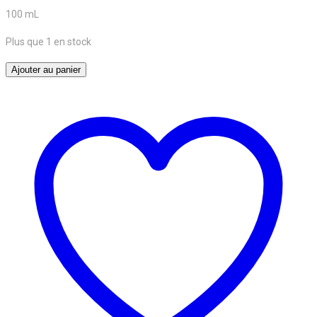
100 mL
Plus que 1 en stock
quantité
Ajouter au panier
de
Huile
vierge
de
chanvre
100
mL