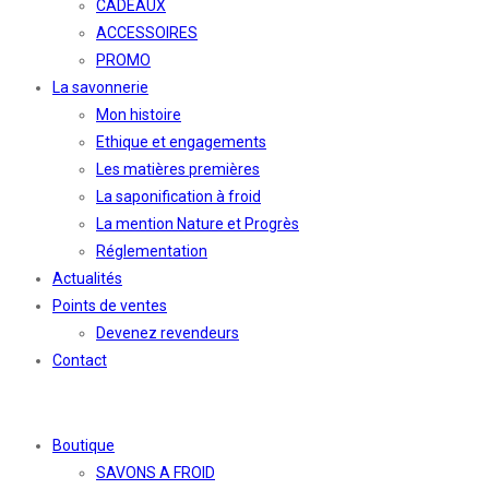
CADEAUX
ACCESSOIRES
PROMO
La savonnerie
Mon histoire
Ethique et engagements
Les matières premières
La saponification à froid
La mention Nature et Progrès
Réglementation
Actualités
Points de ventes
Devenez revendeurs
Contact
Boutique
SAVONS A FROID