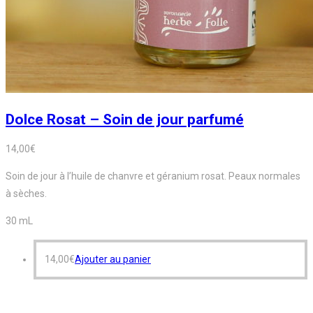
Dolce Rosat – Soin de jour parfumé
14,00
€
Soin de jour à l’huile de chanvre et géranium rosat. Peaux normales
à sèches.
30 mL
14,00
€
Ajouter au panier