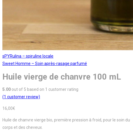
sPYRulina – spiruline locale
Sweet Homme – Soin après-rasage parfumé
Huile vierge de chanvre 100 mL
5.00
out of
5
based on
1
customer rating
(
1
customer review)
16,00
€
Huile de chanvre vierge bio, première pression à froid, pour le soin du
corps et des cheveux.