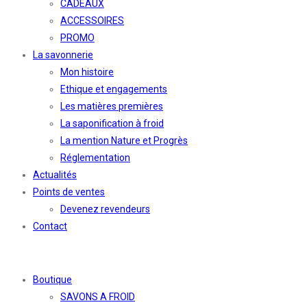
CADEAUX
ACCESSOIRES
PROMO
La savonnerie
Mon histoire
Ethique et engagements
Les matières premières
La saponification à froid
La mention Nature et Progrès
Réglementation
Actualités
Points de ventes
Devenez revendeurs
Contact
Boutique
SAVONS A FROID