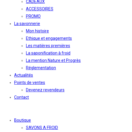
CADEAUX
ACCESSOIRES
PROMO
La savonnerie
Mon histoire
Ethique et engagements
Les matières premières
La saponification à froid
La mention Nature et Progrès
Réglementation
Actualités
Points de ventes
Devenez revendeurs
Contact
Boutique
SAVONS A FROID