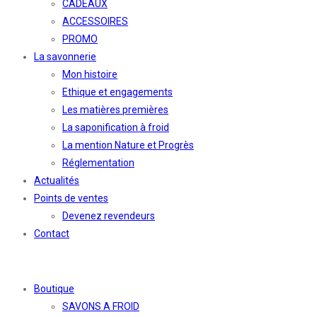
CADEAUX
ACCESSOIRES
PROMO
La savonnerie
Mon histoire
Ethique et engagements
Les matières premières
La saponification à froid
La mention Nature et Progrès
Réglementation
Actualités
Points de ventes
Devenez revendeurs
Contact
Boutique
SAVONS A FROID