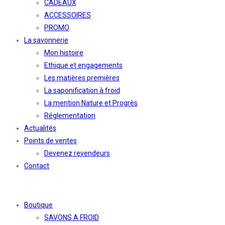
CADEAUX
ACCESSOIRES
PROMO
La savonnerie
Mon histoire
Ethique et engagements
Les matières premières
La saponification à froid
La mention Nature et Progrès
Réglementation
Actualités
Points de ventes
Devenez revendeurs
Contact
Boutique
SAVONS A FROID