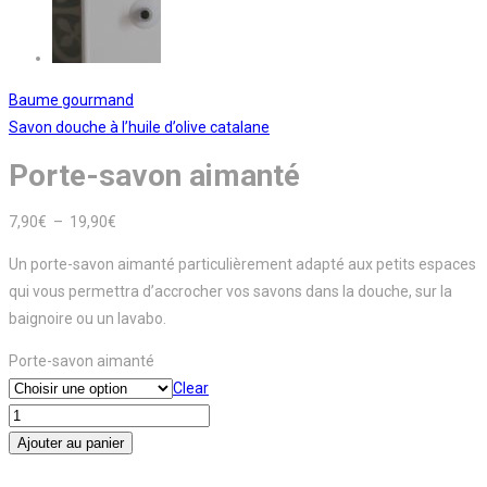
Baume gourmand
Savon douche à l’huile d’olive catalane
Porte-savon aimanté
Plage
7,90
€
–
19,90
€
de
Un porte-savon aimanté particulièrement adapté aux petits espaces
prix :
qui vous permettra d’accrocher vos savons dans la douche, sur la
7,90€
baignoire ou un lavabo.
à
19,90€
Porte-savon aimanté
Clear
quantité
de
Ajouter au panier
Porte-