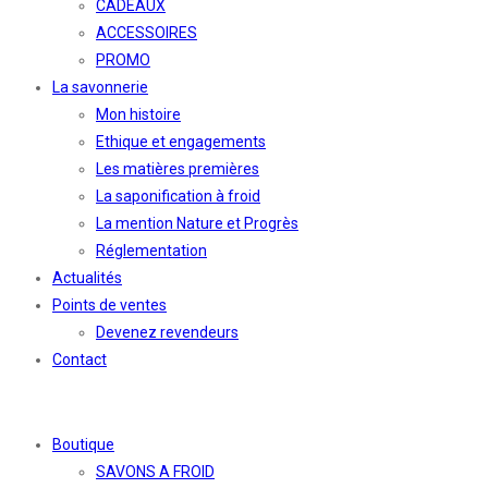
CADEAUX
ACCESSOIRES
PROMO
La savonnerie
Mon histoire
Ethique et engagements
Les matières premières
La saponification à froid
La mention Nature et Progrès
Réglementation
Actualités
Points de ventes
Devenez revendeurs
Contact
Boutique
SAVONS A FROID