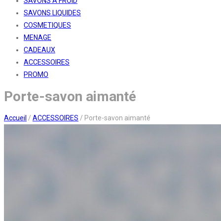
SAVONS A FROID
SAVONS LIQUIDES
COSMETIQUES
MENAGE
CADEAUX
ACCESSOIRES
PROMO
Porte-savon aimanté
Accueil
/
ACCESSOIRES
/
Porte-savon aimanté