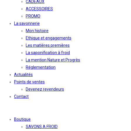
CADEAUX
ACCESSOIRES
PROMO
La savonnerie
Mon histoire
Ethique et engagements
Les matières premières
La saponification à froid
La mention Nature et Progrès
Réglementation
Actualités
Points de ventes
Devenez revendeurs
Contact
Boutique
SAVONS A FROID