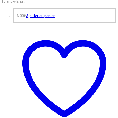
l’ylang-ylang…
6,00
€
Ajouter au panier