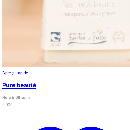
Aperçu rapide
Pure beauté
Note
5.00
sur 5
6,00
€