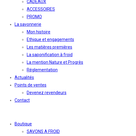
CADEAUX
ACCESSOIRES
PROMO
La savonnerie
Mon histoire
Ethique et engagements
Les matières premières
La saponification à froid
La mention Nature et Progrès
Réglementation
Actualités
Points de ventes
Devenez revendeurs
Contact
Boutique
SAVONS A FROID