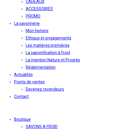
CADEAUX
ACCESSOIRES
PROMO
La savonnerie
Mon histoire
Ethique et engagements
Les matières premières
La saponification à froid
La mention Nature et Progrès
Réglementation
Actualités
Points de ventes
Devenez revendeurs
Contact
Boutique
SAVONS A FROID